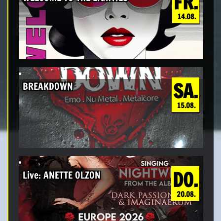
FR.
14.08.
SA.
BREAKDOWN
15.08.
DO.
Live: ANETTE OLZON
20.08.