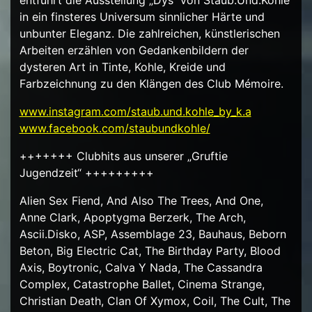
entführt die Ausstellung „Dys“ von Staub.Und.Kohle
in ein finsteres Universum sinnlicher Härte und
unbunter Eleganz. Die zahlreichen, künstlerischen
Arbeiten erzählen von Gedankenbildern der
dysteren Art in Tinte, Kohle, Kreide und
Farbzeichnung zu den Klängen des Club Mémoire.
www.instagram.com/staub.und.kohle_by_k.a
www.facebook.com/staubundkohle/
+++++++ Clubhits aus unserer „Gruftie
Jugendzeit“ +++++++++
Alien Sex Fiend, And Also The Trees, And One,
Anne Clark, Apoptygma Berzerk, The Arch,
Ascii.Disko, ASP, Assemblage 23, Bauhaus, Beborn
Beton, Big Electric Cat, The Birthday Party, Blood
Axis, Boytronic, Calva Y Nada, The Cassandra
Complex, Catastrophe Ballet, Cinema Strange,
Christian Death, Clan Of Xymox, Coil, The Cult, The