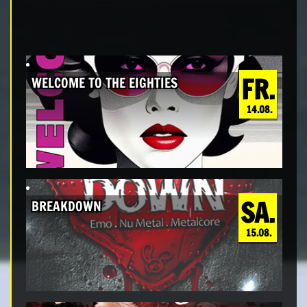
FR.
WELCOME TO THE EIGHTIES
14.08.
SA.
BREAKDOWN
15.08.