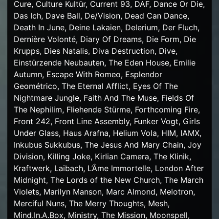
Cure, Culture Kultür, Current 93, DAF, Dance Or Die,
Das Ich, Dave Ball, De/Vision, Dead Can Dance,
Death In June, Deine Lakaien, Delerium, Der Fluch,
Dernière Volonté, Diary Of Dreams, Die Form, Die
Krupps, Dies Natalis, Diva Destruction, Dive,
Einstürzende Neubauten, The Eden House, Emilie
Autumn, Escape With Romeo, Esplendor
Geométrico, The Eternal Afflict, Eyes Of The
Nightmare Jungle, Faith And The Muse, Fields Of
The Nephilim, Fliehende Stürme, Forthcoming Fire,
Front 242, Front Line Assembly, Funker Vogt, Girls
Under Glass, Haus Arafna, Helium Vola, HIM, IAMX,
Inkubus Sukkubus, The Jesus And Mary Chain, Joy
Division, Killing Joke, Kirlian Camera, The Klinik,
Kraftwerk, Laibach, L’Âme Immortelle, London After
Midnight, The Lords of the New Church, The March
Violets, Marilyn Manson, Marc Almond, Melotron,
Merciful Nuns, The Merry Thoughts, Mesh,
Mind.In.A.Box, Ministry, The Mission, Moonspell,