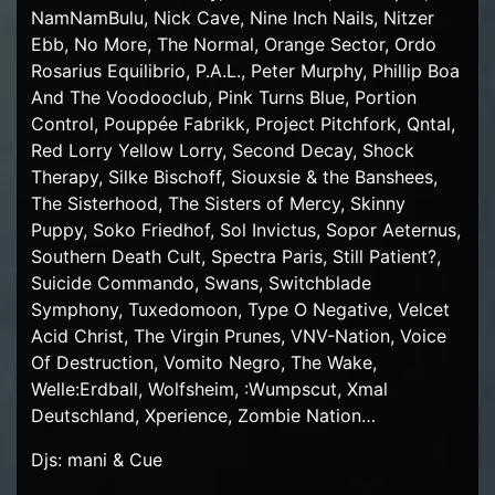
NamNamBulu, Nick Cave, Nine Inch Nails, Nitzer
Ebb, No More, The Normal, Orange Sector, Ordo
Rosarius Equilibrio, P.A.L., Peter Murphy, Phillip Boa
And The Voodooclub, Pink Turns Blue, Portion
Control, Pouppée Fabrikk, Project Pitchfork, Qntal,
Red Lorry Yellow Lorry, Second Decay, Shock
Therapy, Silke Bischoff, Siouxsie & the Banshees,
The Sisterhood, The Sisters of Mercy, Skinny
Puppy, Soko Friedhof, Sol Invictus, Sopor Aeternus,
Southern Death Cult, Spectra Paris, Still Patient?,
Suicide Commando, Swans, Switchblade
Symphony, Tuxedomoon, Type O Negative, Velcet
Acid Christ, The Virgin Prunes, VNV-Nation, Voice
Of Destruction, Vomito Negro, The Wake,
Welle:Erdball, Wolfsheim, :Wumpscut, Xmal
Deutschland, Xperience, Zombie Nation…
Djs: mani & Cue