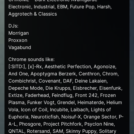
Electronic, Industrial, EBM, Future Pop, Harsh,
Aggrotech & Classics
DJs:
Morrigan
Proxxon
Vagabund
Chrome sounds like:
[:SITD:], [x]-Rx, Aesthetic Perfection, Agonoize,
And One, Apoptygma Berzerk, Centhron, Chrom,
Combichrist, Covenant, DAF, Deine Lakaien,
Depeche Mode, Die Krupps, Eisbrecher, Eisenfunk,
Extize, Faderhead, Feindflug, Front 242, Frozen
Plasma, Funker Vogt, Grendel, Heimaterde, Helium
Vola, Icon of Coil, Incubite, Laibach, Lights of
Euphoria, Neuroticfish, Noisuf-X, Orange Sector, P-
A-L, Phosgore, Project Pitchfork, Psyclon Nine,
QNTAL, Rotersand, SAM, Skinny Puppy, Solitary