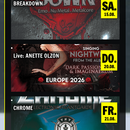
SA.
BREAKDOWN
15.08.
DO.
Live: ANETTE OLZON
20.08.
FR.
CHROME
21.08.