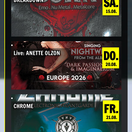
SA.
15.08.
DO.
Live: ANETTE OLZON
20.08.
FR.
CHROME
21.08.