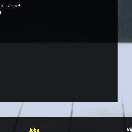
der Zone!
t!
Jobs
Vi