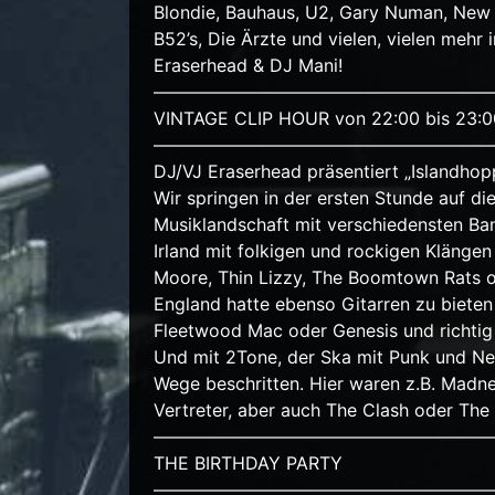
Blondie, Bauhaus, U2, Gary Numan, New 
B52’s, Die Ärzte und vielen, vielen mehr
Eraserhead & DJ Mani!
———————————————————
VINTAGE CLIP HOUR von 22:00 bis 23:0
———————————————————
DJ/VJ Eraserhead präsentiert „Islandhopp
Wir springen in der ersten Stunde auf di
Musiklandschaft mit verschiedensten Ba
Irland mit folkigen und rockigen Klänge
Moore, Thin Lizzy, The Boomtown Rats 
England hatte ebenso Gitarren zu bieten
Fleetwood Mac oder Genesis und richtig 
Und mit 2Tone, der Ska mit Punk und N
Wege beschritten. Hier waren z.B. Madne
Vertreter, aber auch The Clash oder The
———————————————————
THE BIRTHDAY PARTY
———————————————————