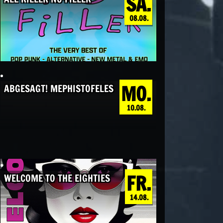
SA.
08.08.
MO.
ABGESAGT! MEPHISTOFELES
10.08.
FR.
WELCOME TO THE EIGHTIES
14.08.