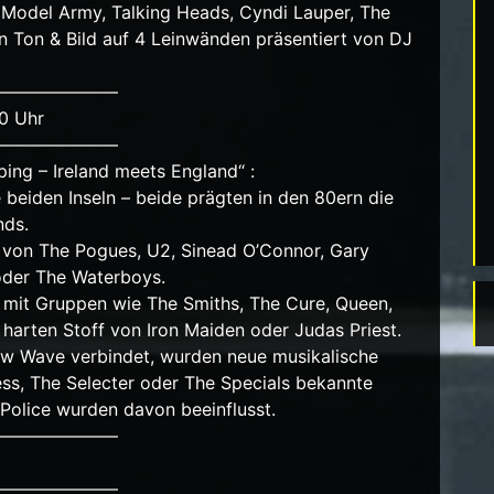
Model Army, Talking Heads, Cyndi Lauper, The
 in Ton & Bild auf 4 Leinwänden präsentiert von DJ
———————
0 Uhr
———————
ing – Ireland meets England“ :
e beiden Inseln – beide prägten in den 80ern die
nds.
n von The Pogues, U2, Sinead O’Connor, Gary
oder The Waterboys.
 mit Gruppen wie The Smiths, The Cure, Queen,
harten Stoff von Iron Maiden oder Judas Priest.
ew Wave verbindet, wurden neue musikalische
ss, The Selecter oder The Specials bekannte
 Police wurden davon beeinflusst.
———————
———————