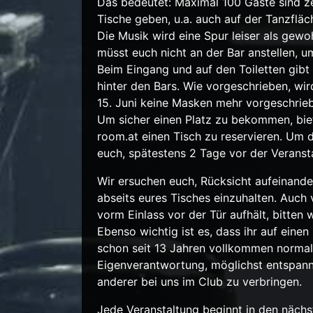
Das bedeutet: Maximal 100 Gäste sind zei
Tische geben, u.a. auch auf der Tanzflä
Die Musik wird eine Spur leiser als gewoh
müsst euch nicht an der Bar anstellen,
Beim Eingang und auf den Toiletten gibt
hinter den Bars. Wie vorgeschrieben, wir
15. Juni keine Masken mehr vorgeschrie
Um sicher einen Platz zu bekommen, biet
room.at einen Tisch zu reservieren. Um 
euch, spätestens 2 Tage vor der Veransta
Wir ersuchen euch, Rücksicht aufeinand
abseits eures Tisches einzuhalten. Auch
vorm Einlass vor der Tür aufhält, bitten 
Ebenso wichtig ist es, dass ihr auf einen
schon seit 13 Jahren vollkommen normal 
Eigenverantwortung, möglichst entspan
anderer bei uns im Club zu verbringen.
Jede Veranstaltung beginnt in den näch