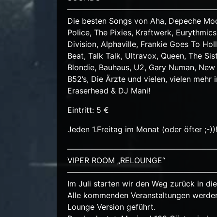
———————————————————
Die besten Songs von Aha, Depeche Mode,
Police, The Pixies, Kraftwerk, Eurythmic
Division, Alphaville, Frankie Goes To Ho
Beat, Talk Talk, Ultravox, Queen, The Siste
Blondie, Bauhaus, U2, Gary Numan, New 
B52’s, Die Ärzte und vielen, vielen mehr
Eraserhead & DJ Mani!
Eintritt: 5 €
Jeden 1.Freitag im Monat (oder öfter ;-))
———————————————————
VIPER ROOM „RELOUNGE“
———————————————————
Im Juli starten wir den Weg zurück in di
Alle kommenden Veranstaltungen werden, b
Lounge Version geführt.