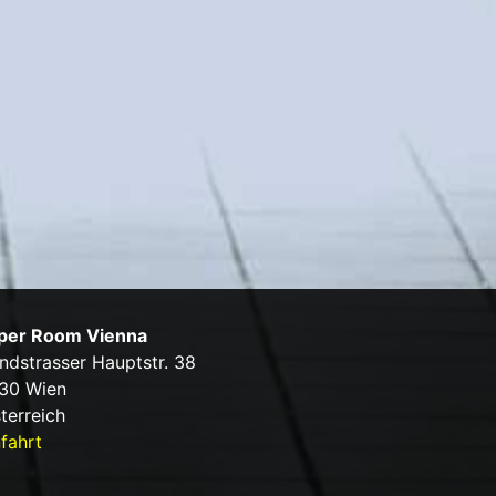
per Room Vienna
ndstrasser Hauptstr. 38
30 Wien
terreich
fahrt