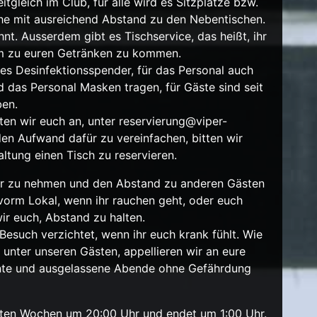
tgleich im Club, für alle wird es Sitzplätze bzw.
che mit ausreichend Abstand zu den Nebentischen.
nt. Ausserdem gibt es Tischservice, das heißt, ihr
 um zu euren Getränken zu kommen.
 es Desinfektionsspender, für das Personal auch
d das Personal Masken tragen, für Gäste sind seit
ben.
en wir euch an, unter reservierung@viper-
den Aufwand dafür zu vereinfachen, bitten wir
ltung einen Tisch zu reservieren.
er zu nehmen und den Abstand zu anderen Gästen
 vorm Lokal, wenn ihr rauchen geht, oder euch
wir euch, Abstand zu halten.
 Besuch verzichtet, wenn ihr euch krank fühlt. Wie
unter unseren Gästen, appellieren wir an eure
nte und ausgelassene Abende ohne Gefährdung
sten Wochen um 20:00 Uhr und endet um 1:00 Uhr.