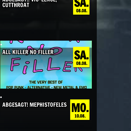
SA.
CUTTHROAT
08.08.
SA.
ALL KILLER NO FILLER
08.08.
MO.
ABGESAGT! MEPHISTOFELES
10.08.