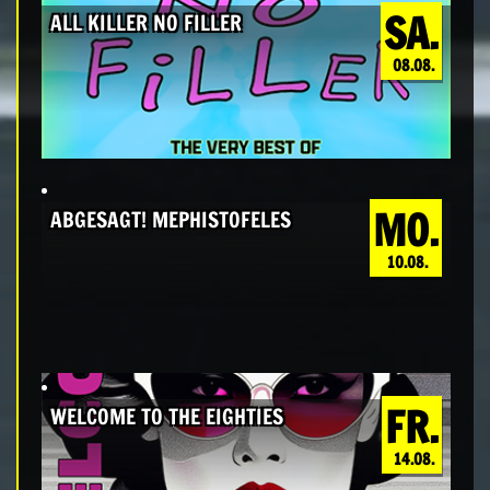
SA.
ALL KILLER NO FILLER
08.08.
MO.
ABGESAGT! MEPHISTOFELES
10.08.
FR.
WELCOME TO THE EIGHTIES
14.08.