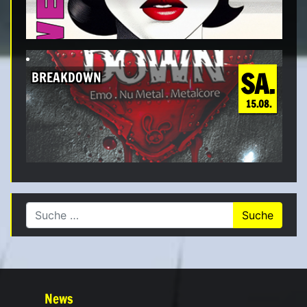
SA.
BREAKDOWN
15.08.
Suche nach:
News