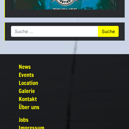
Suche nach:
News
Events
Location
Galerie
Kontakt
Über uns
Jobs
Impressum