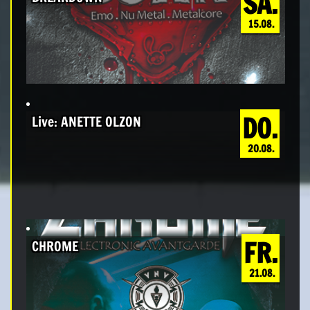
SA.
15.08.
DO.
Live: ANETTE OLZON
20.08.
FR.
CHROME
21.08.