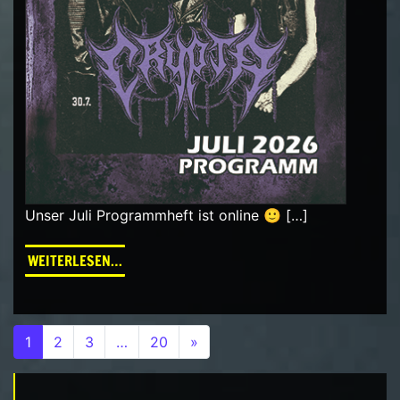
Unser Juli Programmheft ist online 🙂 […]
FROM PROGRAMM JULI 2026
WEITERLESEN…
Beitrags-Navigation
1
2
3
…
20
»